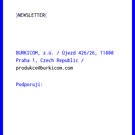
〉
NEWSLETTER
〈
BURKICOM, z.ú. / Újezd 426/26, 11800
Praha 1, Czech Republic /
produkce@burkicom.com
Podporují: