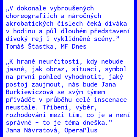
„V dokonale vybroušených
choreografiích a náročných
akrobatických číslech čeká diváka
v hodinu a půl dlouhém představení
divoký rej i vyklidněné scény.”
Tomáš Štástka, MF Dnes
„K hraně neurčitosti, kdy nebude
jasné, jak obraz, situaci, symbol
na první pohled vyhodnotit, jaký
postoj zaujmout, nás bude Jana
Burkiewiczová se svým týmem
přivádět v průběhu celé inscenace
neustále. Tříbení, výběr,
rozhodování mezi tím, co je a není
správné – to je téma dneška.”
Jana Návratová, OperaPlus