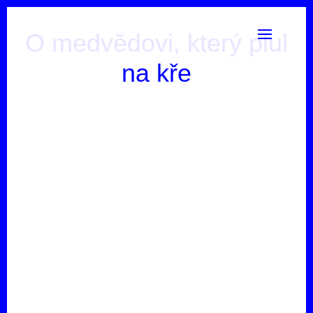
O medvědovi, který plul
na kře