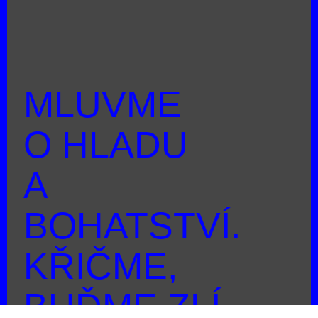
MLUVME
O HLADU
A
BOHATSTVÍ.
KŘIČME,
BUĎME ZLÍ