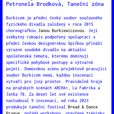
Petronela Brodková, Taneční zóna
Burkicom je přední český soubor současného
fyzického divadla založený v roce 2015
choreografkou
Janou Burkiewiczovou
. Její
svébytný rukopis podpořený spoluprací s
přední českou designérskou špičkou přináší
výrazné soudobé divadlo na aktuální
společenská témata, kterému dominují
specifické pohybové postupy a výtvarné
pojetí. Domovskou scénu projektově pracující
soubor Burkicom nemá, každou inscenaci
vytváří pro jiný prostor. Pravidelně hraje
na pražských scénách ARCHA+, La Fabrika a
Jatka 78. Za deset let své existence
nastudoval 9 inscenací, od roku 2023
produkuje taneční festival
Bread & Dance
Prague
, pořádá workshopy, otevřené tréninky