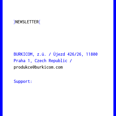
〉
NEWSLETTER
〈
BURKICOM, z.ú. / Újezd 426/26, 11800
Praha 1, Czech Republic /
produkce@burkicom.com
Support: