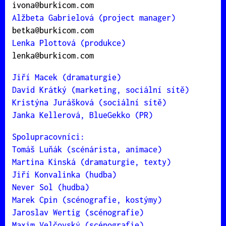
ivona@burkicom.com
Alžbeta Gabrielová (project manager)
betka@burkicom.com
Lenka Plottová (produkce)
lenka@burkicom.com
Jiří Macek (dramaturgie)
David Krátký (marketing, sociální sítě)
Kristýna Jurášková (sociální sítě)
Janka Kellerová, BlueGekko (PR)
Spolupracovníci:
Tomáš Luňák (scénárista, animace)
Martina Kinská (dramaturgie, texty)
Jiří Konvalinka (hudba)
Never Sol (hudba)
Marek Cpin (scénografie, kostýmy)
Jaroslav Wertig (scénografie)
Maxim Velčovský (scénografie)